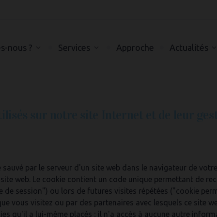
s-nous ?
Services
Approche
Actualités
lisés sur notre site Internet et de leur ges
te sauvé par le serveur d'un site web dans le navigateur de votr
site web. Le cookie contient un code unique permettant de rec
kie de session") ou lors de futures visites répétées ("cookie pe
que vous visitez ou par des partenaires avec lesquels ce site we
es qu'il a lui-même placés ; il n'a accès à aucune autre inform