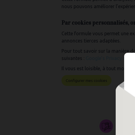
nous pouvons améliorer l’expérien
Par cookies personnalisés, o
Cette formule vous permet une exp
annonces tierces adaptées.
Pour tout savoir sur la manière 
suivantes :
Google’s Privacy & Ter
Il vous est loisible, à tout momen
Configurer mes cookies