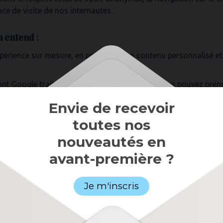
ce de visite de nos internautes.
n entend :
érience sur mesure, en proposant un contenu personnalisé et c
dont Google traite vos données personnelles, vous pouvez pre
ms site
.
Envie de recevoir
t, de configurer ou reconfigurer vos préférences en matière de
toutes nos
nouveautés en
avant-première ?
Je m'inscris