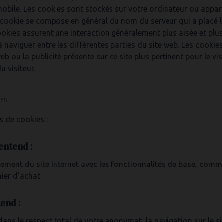
mobile. Les cookies sont stockés sur votre ordinateur ou appare
 cookie se compose en général du nom du serveur qui a placé l
okies assurent une interaction généralement plus aisée et plus r
r à naviguer entre les différentes parties du site web. Les cooki
b ou la publicité présente sur ce site plus pertinent pour le vis
 visiteur.
es
es de cookies :
entend :
ement du site Internet avec les fonctionnalités de base, comm
ier d’achat.
end :
ans le respect total de votre anonymat, la navigation sur le s