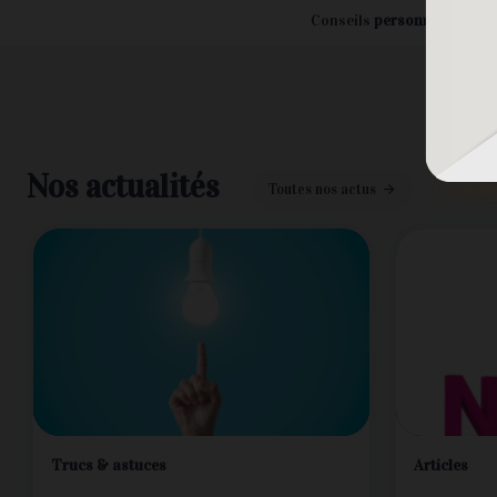
Conseils
personnalisés
Nos actualités
Toutes nos actus
Trucs & astuces
Articles