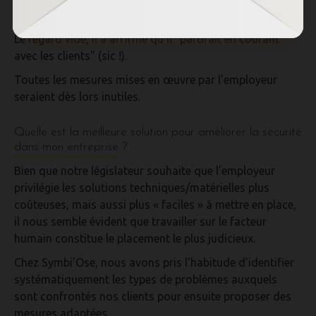
en cas d'incendie ?
Le regard vide, il a affirmé qu’il "partirait en courant
avec les clients" (sic !).
Toutes les mesures mises en œuvre par l’employeur
seraient dès lors inutiles.
Quelle est la meilleure solution pour améliorer la sécurité
dans mon entreprise ?
Bien que notre législateur souhaite que l’employeur
privilégie les solutions techniques/matérielles
plus
coûteuses, mais aussi plus « faciles » à mettre en place,
il nous semble évident que
travailler sur le facteur
humain constitue le placement le plus judicieux
.
Chez Symbi’Ose
, nous avons pris l’habitude d’
identifier
systématiquement les
types de problèmes
auxquels
sont confrontés nos clients pour ensuite
proposer des
mesures adaptées
.