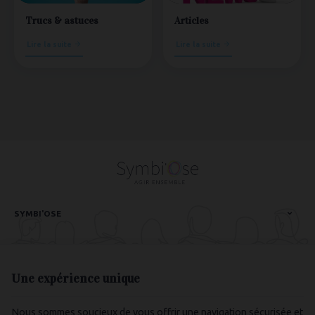
Trucs & astuces
Articles
Lire la suite
Lire la suite
SYMBI'OSE
NEWSLETTER
Une expérience unique
SUIVEZ-NOUS
Nous sommes soucieux de vous offrir une navigation sécurisée et
BESOIN D'AIDE ?